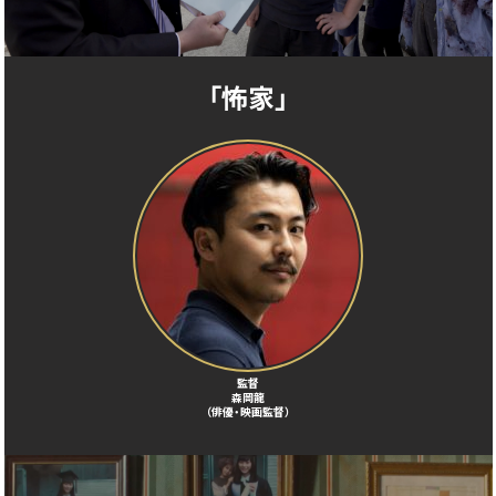
「怖家」
監督
森岡龍
（俳優・映画監督）