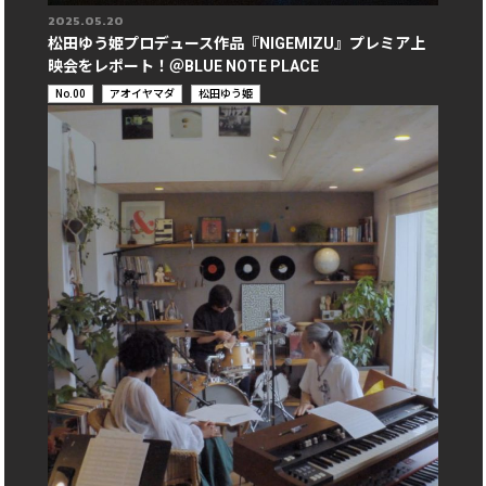
2025.05.20
松田ゆう姫プロデュース作品『NIGEMIZU』プレミア上
映会をレポート！＠BLUE NOTE PLACE
No.00
アオイヤマダ
松田ゆう姫
カ
テ
ゴ
リ