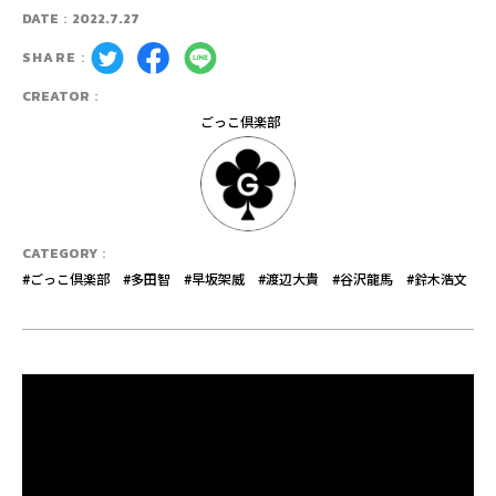
DATE：
2022.7.27
SHARE：
CREATOR：
ごっこ倶楽部
CATEGORY：
#ごっこ倶楽部
#多田智
#早坂架威
#渡辺大貴
#谷沢龍馬
#鈴木浩文