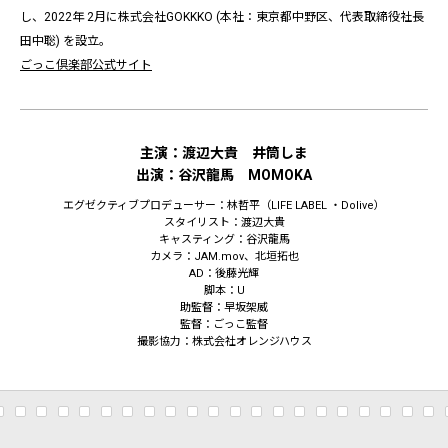
し、2022年 2月に株式会社GOKKKO (本社：東京都中野区、代表取締役社長
田中聡) を設立。
ごっこ倶楽部公式サイト
主演：渡辺大貴 井筒しま
出演：谷沢龍馬 MOMOKA
エグゼクティブプロデューサー：林哲平（LIFE LABEL ・Dolive）
スタイリスト：渡辺大貴
キャスティング：谷沢龍馬
カメラ：JAM.mov、北垣拓也
AD：後藤光輝
脚本：U
助監督：早坂架威
監督：ごっこ監督
撮影協力：株式会社オレンジハウス