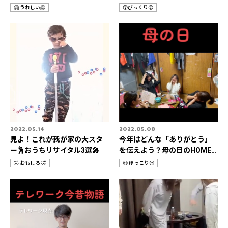
ん＆父の日特集📹
it📹
🤗 うれしい🤗
😲びっくり😲
カ
カ
テ
テ
ゴ
ゴ
リ
リ
2022.05.14
2022.05.08
見よ！これが我が家の大スタ
今年はどんな「ありがとう」
ー🕺おうちリサイタル3選🎤
を伝えよう？母の日のHOME
STORIES 3選📹
🤣 おもしろ 🤣
😌 ほっこり😌
カ
カ
テ
テ
ゴ
ゴ
リ
リ