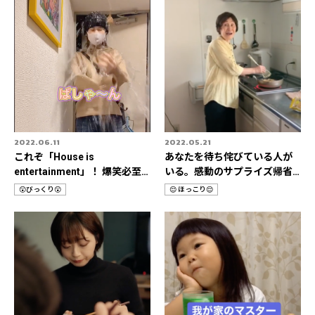
2022.06.11
2022.05.21
これぞ「House is
あなたを待ち侘びている人が
entertainment」！ 爆笑必至
いる。感動のサプライズ帰省3
🔥おうちドッキリ動画🎥
選✈️
😲びっくり😲
😌 ほっこり😌
カ
カ
テ
テ
ゴ
ゴ
リ
リ