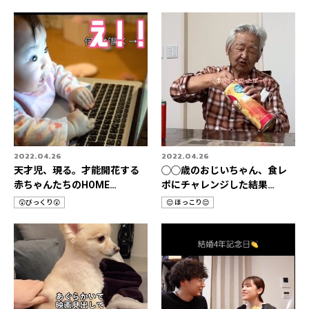
テ
テ
ゴ
ゴ
リ
リ
2022.04.26
2022.04.26
天才児、現る。才能開花する
◯◯歳のおじいちゃん、食レ
赤ちゃんたちのHOME
ポにチャレンジした結果…
STORIES 3選👶
😲びっくり😲
😌 ほっこり😌
カ
カ
テ
テ
ゴ
ゴ
リ
リ