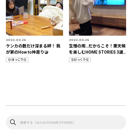
2022.04.26
2022.04.26
ケンカの数だけ深まる絆！ 我
生憎の雨…だからこそ！悪天候
が家のHow to仲直り🤝
を楽しむHOME STORIES 3選
📹
😌 ほっこり😌
😲びっくり😲
カ
カ
テ
テ
ゴ
ゴ
リ
リ
検
索