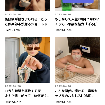
2022.04.26
2022.04.26
価値観が揺さぶられる！ごっ
もしかして人生2周目？かわい
こ倶楽部♣️が贈るショートド
くって不思議な魅力「ぽるぽ
ラマの世界🎬
るちゃん🦖🍡」
😲びっくり😲
🤣 おもしろ 🤣
カ
カ
テ
テ
ゴ
ゴ
リ
リ
2022.04.26
2022.04.26
おうち時間を謳歌する天
こんな関係に憧れる！素敵カ
才！？修一朗って一体何者？
ップルのおもしろHOME
👀✨
STORIES👫💛
🤣 おもしろ 🤣
🤣 おもしろ 🤣
カ
カ