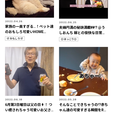
2022.04.26
2022.06.25
家族の一員すぎる…！ペット達
夫婦円満の秘訣満載👫!? @う
のおもしろ可愛いHOME
しおんち 嫁との愉快な日常
STORIES 3選📹
Rec it 3選📹
🤣 おもしろ 🤣
😌 ほっこり😌
カ
カ
テ
テ
ゴ
ゴ
リ
リ
2022.06.18
2022.05.28
6月第3日曜日は父の日👨！ つ
そんなことできちゃうの!?赤ち
い癒されちゃう可愛いお父さ
ゃん達の可愛すぎる瞬間をRec