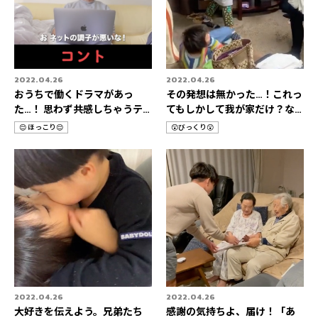
2022.04.26
2022.04.26
おうちで働くドラマがあっ
その発想は無かった…！これっ
た…！ 思わず共感しちゃうテ
てもしかして我が家だけ？な
レワーク3選👨‍💻
HOME STORIES 3選🚀
😌 ほっこり😌
😲びっくり😲
カ
カ
テ
テ
ゴ
ゴ
リ
リ
2022.04.26
2022.04.26
大好きを伝えよう。兄弟たち
感謝の気持ちよ、届け！「あ