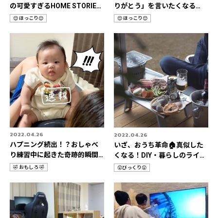
の可愛すぎるHOME STORIES
りがとう」を言いたくなる
📹
HOME STORIES 3選
😌 ほっこり😌
😌 ほっこり😌
カ
カ
テ
テ
ゴ
ゴ
リ
リ
2022.04.26
2022.04.26
ハプニング続出！？おしゃべ
いざ、おうち革命🏠真似した
り練習中に起きた奇跡的瞬間3
くなる！DIY・暮らしのライフ
選📹
ハック📹
🤣 おもしろ 🤣
😲びっくり😲
カ
カ
テ
テ
ゴ
ゴ
リ
リ