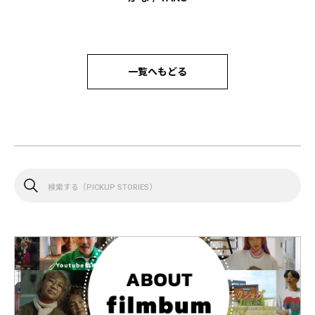
一覧へもどる
検
索
す
る