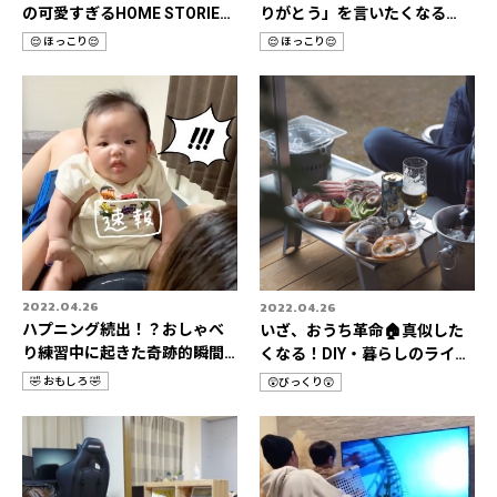
の可愛すぎるHOME STORIES
りがとう」を言いたくなる
📹
HOME STORIES 3選
😌 ほっこり😌
😌 ほっこり😌
カ
カ
テ
テ
ゴ
ゴ
リ
リ
2022.04.26
2022.04.26
ハプニング続出！？おしゃべ
いざ、おうち革命🏠真似した
り練習中に起きた奇跡的瞬間3
くなる！DIY・暮らしのライフ
選📹
ハック📹
🤣 おもしろ 🤣
😲びっくり😲
カ
カ
テ
テ
ゴ
ゴ
リ
リ