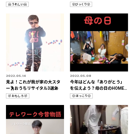
ん＆父の日特集📹
it📹
🤗 うれしい🤗
😲びっくり😲
カ
カ
テ
テ
ゴ
ゴ
リ
リ
2022.05.14
2022.05.08
見よ！これが我が家の大スタ
今年はどんな「ありがとう」
ー🕺おうちリサイタル3選🎤
を伝えよう？母の日のHOME
STORIES 3選📹
🤣 おもしろ 🤣
😌 ほっこり😌
カ
カ
テ
テ
ゴ
ゴ
リ
リ