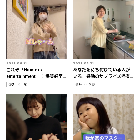
2022.06.11
2022.05.21
これぞ「House is
あなたを待ち侘びている人が
entertainment」！ 爆笑必至
いる。感動のサプライズ帰省3
🔥おうちドッキリ動画🎥
選✈️
😲びっくり😲
😌 ほっこり😌
カ
カ
テ
テ
ゴ
ゴ
リ
リ