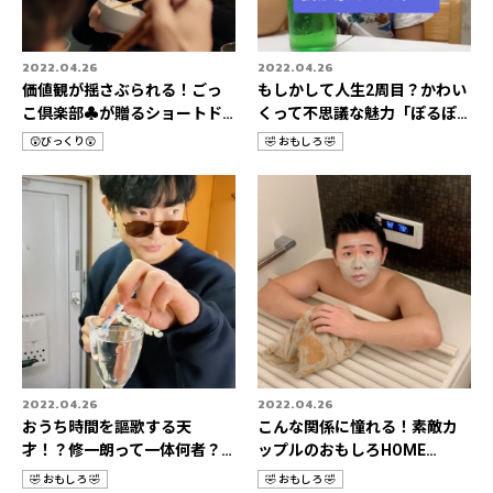
2022.04.26
2022.04.26
価値観が揺さぶられる！ごっ
もしかして人生2周目？かわい
こ倶楽部♣️が贈るショートド
くって不思議な魅力「ぽるぽ
ラマの世界🎬
るちゃん🦖🍡」
😲びっくり😲
🤣 おもしろ 🤣
カ
カ
テ
テ
ゴ
ゴ
リ
リ
2022.04.26
2022.04.26
おうち時間を謳歌する天
こんな関係に憧れる！素敵カ
才！？修一朗って一体何者？
ップルのおもしろHOME
👀✨
STORIES👫💛
🤣 おもしろ 🤣
🤣 おもしろ 🤣
カ
カ