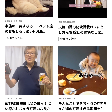
2022.04.26
2022.06.25
家族の一員すぎる…！ペット達
夫婦円満の秘訣満載👫!? @う
のおもしろ可愛いHOME
しおんち 嫁との愉快な日常
STORIES 3選📹
Rec it 3選📹
🤣 おもしろ 🤣
😌 ほっこり😌
カ
カ
テ
テ
ゴ
ゴ
リ
リ
2022.06.18
2022.05.28
6月第3日曜日は父の日👨！ つ
そんなことできちゃうの!?赤ち
い癒されちゃう可愛いお父さ
ゃん達の可愛すぎる瞬間をRec