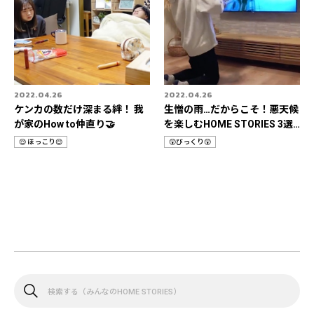
2022.04.26
2022.04.26
ケンカの数だけ深まる絆！ 我
生憎の雨…だからこそ！悪天候
が家のHow to仲直り🤝
を楽しむHOME STORIES 3選
📹
😌 ほっこり😌
😲びっくり😲
カ
カ
テ
テ
ゴ
ゴ
リ
リ
検
索