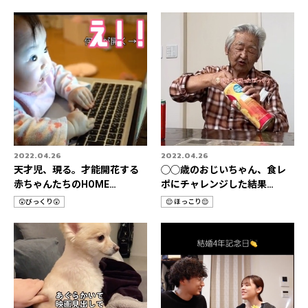
テ
テ
ゴ
ゴ
リ
リ
2022.04.26
2022.04.26
天才児、現る。才能開花する
◯◯歳のおじいちゃん、食レ
赤ちゃんたちのHOME
ポにチャレンジした結果…
STORIES 3選👶
😲びっくり😲
😌 ほっこり😌
カ
カ
テ
テ
ゴ
ゴ
リ
リ