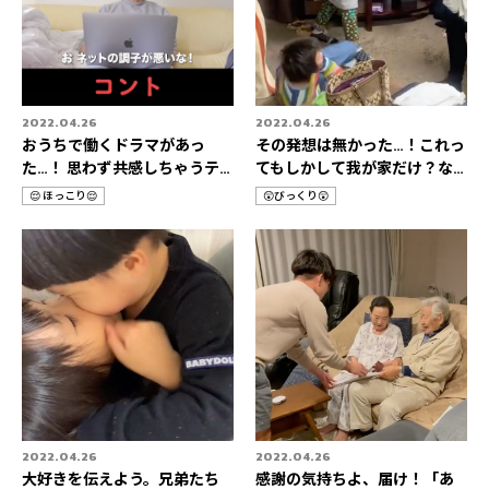
2022.04.26
2022.04.26
おうちで働くドラマがあっ
その発想は無かった…！これっ
た…！ 思わず共感しちゃうテ
てもしかして我が家だけ？な
レワーク3選👨‍💻
HOME STORIES 3選🚀
😌 ほっこり😌
😲びっくり😲
カ
カ
テ
テ
ゴ
ゴ
リ
リ
2022.04.26
2022.04.26
大好きを伝えよう。兄弟たち
感謝の気持ちよ、届け！「あ