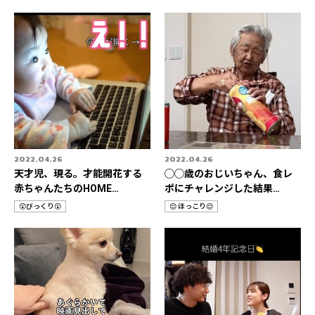
テ
テ
ゴ
ゴ
リ
リ
2022.04.26
2022.04.26
天才児、現る。才能開花する
◯◯歳のおじいちゃん、食レ
赤ちゃんたちのHOME
ポにチャレンジした結果…
STORIES 3選👶
😲びっくり😲
😌 ほっこり😌
カ
カ
テ
テ
ゴ
ゴ
リ
リ