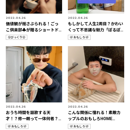
2022.04.26
2022.04.26
価値観が揺さぶられる！ごっ
もしかして人生2周目？かわい
こ倶楽部♣️が贈るショートド
くって不思議な魅力「ぽるぽ
ラマの世界🎬
るちゃん🦖🍡」
😲びっくり😲
🤣 おもしろ 🤣
カ
カ
テ
テ
ゴ
ゴ
リ
リ
2022.04.26
2022.04.26
おうち時間を謳歌する天
こんな関係に憧れる！素敵カ
才！？修一朗って一体何者？
ップルのおもしろHOME
👀✨
STORIES👫💛
🤣 おもしろ 🤣
🤣 おもしろ 🤣
カ
カ