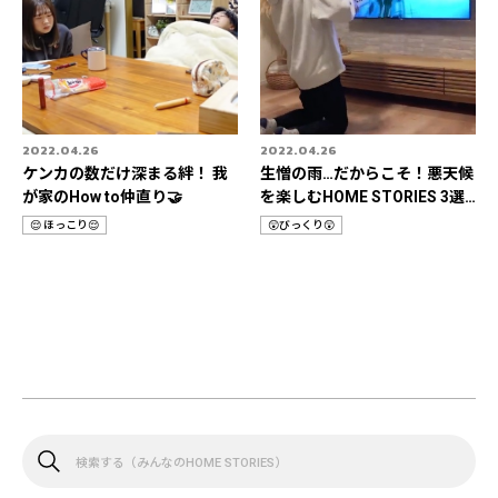
2022.04.26
2022.04.26
ケンカの数だけ深まる絆！ 我
生憎の雨…だからこそ！悪天候
が家のHow to仲直り🤝
を楽しむHOME STORIES 3選
📹
😌 ほっこり😌
😲びっくり😲
カ
カ
テ
テ
ゴ
ゴ
リ
リ
検
索