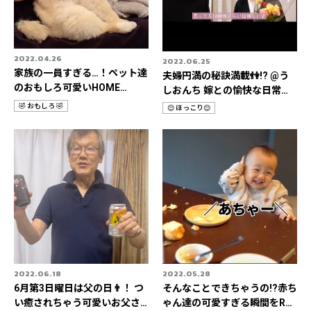
2022.04.26
2022.06.25
家族の一員すぎる…！ペット達
夫婦円満の秘訣満載👫!? @う
のおもしろ可愛いHOME
しおんち 嫁との愉快な日常
STORIES 3選📹
Rec it 3選📹
🤣 おもしろ 🤣
😌 ほっこり😌
カ
カ
テ
テ
ゴ
ゴ
リ
リ
2022.06.18
2022.05.28
6月第3日曜日は父の日👨！ つ
そんなことできちゃうの!?赤ち
い癒されちゃう可愛いお父さ
ゃん達の可愛すぎる瞬間をRec