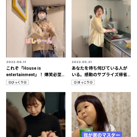
2022.06.11
2022.05.21
これぞ「House is
あなたを待ち侘びている人が
entertainment」！ 爆笑必至
いる。感動のサプライズ帰省3
🔥おうちドッキリ動画🎥
選✈️
😲びっくり😲
😌 ほっこり😌
カ
カ
テ
テ
ゴ
ゴ
リ
リ