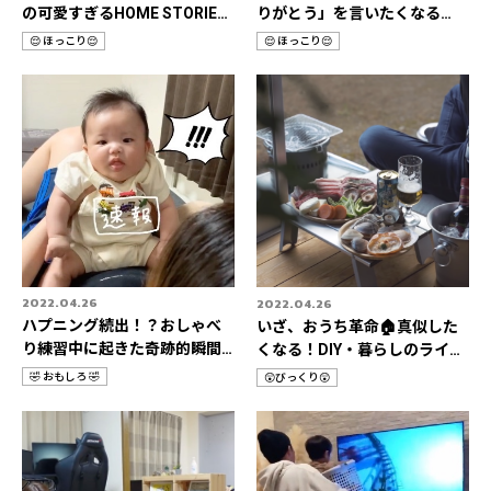
の可愛すぎるHOME STORIES
りがとう」を言いたくなる
📹
HOME STORIES 3選
😌 ほっこり😌
😌 ほっこり😌
カ
カ
テ
テ
ゴ
ゴ
リ
リ
2022.04.26
2022.04.26
ハプニング続出！？おしゃべ
いざ、おうち革命🏠真似した
り練習中に起きた奇跡的瞬間3
くなる！DIY・暮らしのライフ
選📹
ハック📹
🤣 おもしろ 🤣
😲びっくり😲
カ
カ
テ
テ
ゴ
ゴ
リ
リ