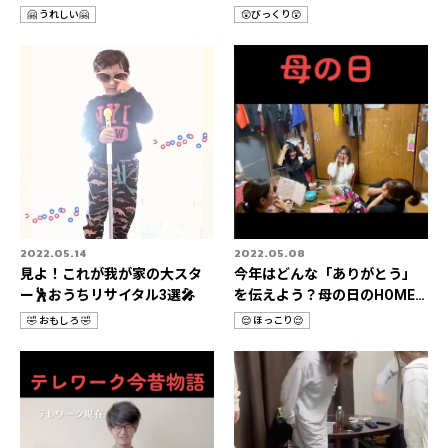
ん＆父の日特集📹
it📹
🤗 うれしい🤗
😲びっくり😲
カ
カ
テ
テ
ゴ
ゴ
リ
リ
2022.05.14
2022.05.08
見よ！これが我が家の大スタ
今年はどんな「ありがとう」
ー🕺おうちリサイタル3選🎤
を伝えよう？母の日のHOME
STORIES 3選📹
🤣 おもしろ 🤣
😌 ほっこり😌
カ
カ
テ
テ
ゴ
ゴ
リ
リ