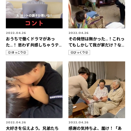
2022.04.26
2022.04.26
おうちで働くドラマがあっ
その発想は無かった…！これっ
た…！ 思わず共感しちゃうテ
てもしかして我が家だけ？な
レワーク3選👨‍💻
HOME STORIES 3選🚀
😌 ほっこり😌
😲びっくり😲
カ
カ
テ
テ
ゴ
ゴ
リ
リ
2022.04.26
2022.04.26
大好きを伝えよう。兄弟たち
感謝の気持ちよ、届け！「あ