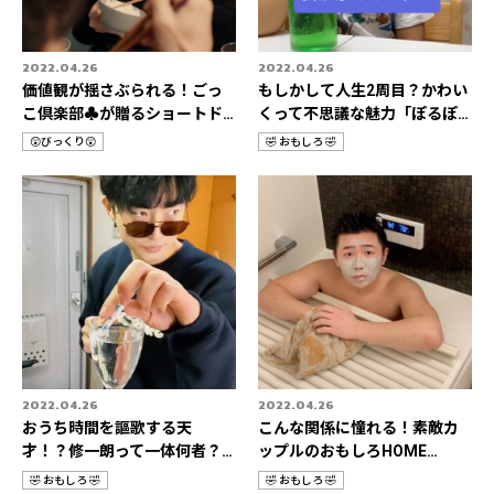
2022.04.26
2022.04.26
価値観が揺さぶられる！ごっ
もしかして人生2周目？かわい
こ倶楽部♣️が贈るショートド
くって不思議な魅力「ぽるぽ
ラマの世界🎬
るちゃん🦖🍡」
😲びっくり😲
🤣 おもしろ 🤣
カ
カ
テ
テ
ゴ
ゴ
リ
リ
2022.04.26
2022.04.26
おうち時間を謳歌する天
こんな関係に憧れる！素敵カ
才！？修一朗って一体何者？
ップルのおもしろHOME
👀✨
STORIES👫💛
🤣 おもしろ 🤣
🤣 おもしろ 🤣
カ
カ