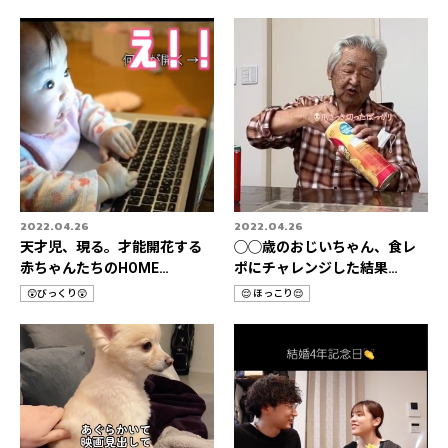
テ
テ
ゴ
ゴ
リ
リ
2022.04.26
2022.04.26
天才児、現る。才能開花する
◯◯歳のおじいちゃん、食レ
赤ちゃんたちのHOME
ポにチャレンジした結果…
STORIES 3選👶
😲びっくり😲
😌 ほっこり😌
カ
カ
テ
テ
ゴ
ゴ
リ
リ