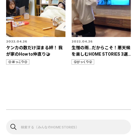
2022.04.26
2022.04.26
ケンカの数だけ深まる絆！ 我
生憎の雨…だからこそ！悪天候
が家のHow to仲直り🤝
を楽しむHOME STORIES 3選
📹
😌 ほっこり😌
😲びっくり😲
カ
カ
テ
テ
ゴ
ゴ
リ
リ
検
索