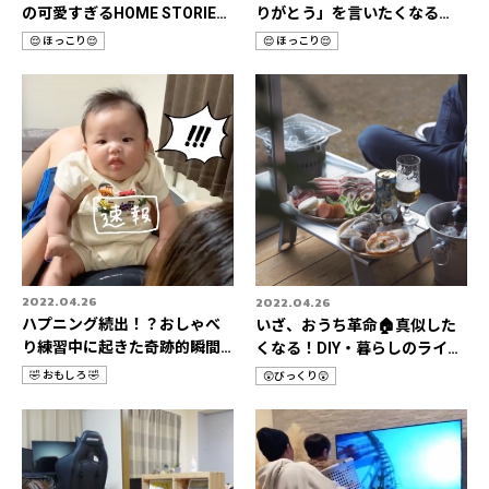
の可愛すぎるHOME STORIES
りがとう」を言いたくなる
📹
HOME STORIES 3選
😌 ほっこり😌
😌 ほっこり😌
カ
カ
テ
テ
ゴ
ゴ
リ
リ
2022.04.26
2022.04.26
ハプニング続出！？おしゃべ
いざ、おうち革命🏠真似した
り練習中に起きた奇跡的瞬間3
くなる！DIY・暮らしのライフ
選📹
ハック📹
🤣 おもしろ 🤣
😲びっくり😲
カ
カ
テ
テ
ゴ
ゴ
リ
リ