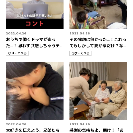
2022.04.26
2022.04.26
おうちで働くドラマがあっ
その発想は無かった…！これっ
た…！ 思わず共感しちゃうテ
てもしかして我が家だけ？な
レワーク3選👨‍💻
HOME STORIES 3選🚀
😌 ほっこり😌
😲びっくり😲
カ
カ
テ
テ
ゴ
ゴ
リ
リ
2022.04.26
2022.04.26
大好きを伝えよう。兄弟たち
感謝の気持ちよ、届け！「あ