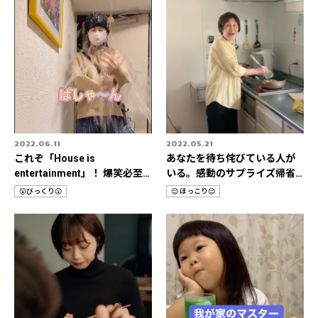
2022.06.11
2022.05.21
これぞ「House is
あなたを待ち侘びている人が
entertainment」！ 爆笑必至
いる。感動のサプライズ帰省3
🔥おうちドッキリ動画🎥
選✈️
😲びっくり😲
😌 ほっこり😌
カ
カ
テ
テ
ゴ
ゴ
リ
リ