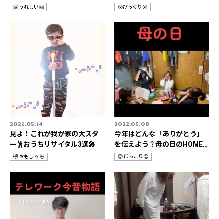
ん＆父の日特集📹
it📹
🤗 うれしい🤗
😲びっくり😲
カ
カ
テ
テ
ゴ
ゴ
リ
リ
2022.05.14
2022.05.08
見よ！これが我が家の大スタ
今年はどんな「ありがとう」
ー🕺おうちリサイタル3選🎤
を伝えよう？母の日のHOME
STORIES 3選📹
🤣 おもしろ 🤣
😌 ほっこり😌
カ
カ
テ
テ
ゴ
ゴ
リ
リ