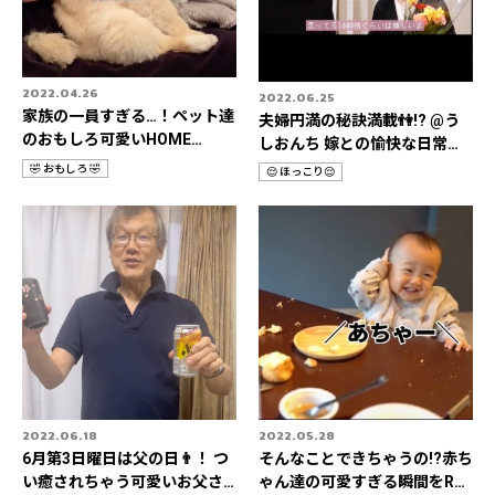
2022.04.26
2022.06.25
家族の一員すぎる…！ペット達
夫婦円満の秘訣満載👫!? @う
のおもしろ可愛いHOME
しおんち 嫁との愉快な日常
STORIES 3選📹
Rec it 3選📹
🤣 おもしろ 🤣
😌 ほっこり😌
カ
カ
テ
テ
ゴ
ゴ
リ
リ
2022.06.18
2022.05.28
6月第3日曜日は父の日👨！ つ
そんなことできちゃうの!?赤ち
い癒されちゃう可愛いお父さ
ゃん達の可愛すぎる瞬間をRec