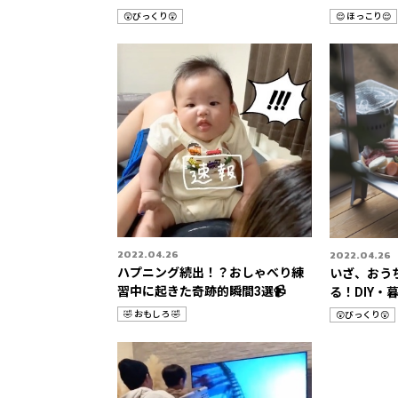
STORIES 3選🚀
😲びっくり😲
😌 ほっこり😌
カ
カ
テ
テ
ゴ
ゴ
リ
リ
2022.04.26
2022.04.26
ハプニング続出！？おしゃべり練
いざ、おう
習中に起きた奇跡的瞬間3選📹
る！DIY・
🤣 おもしろ 🤣
😲びっくり😲
カ
カ
テ
テ
ゴ
ゴ
リ
リ