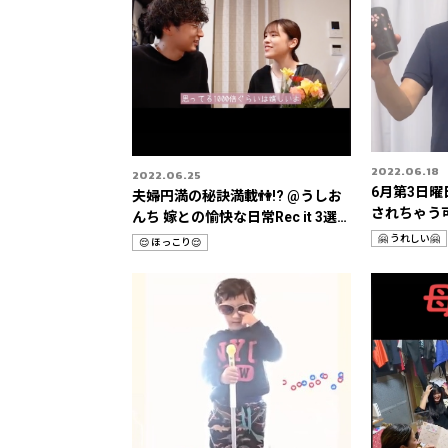
2022.06.18
2022.06.25
6月第3日曜
夫婦円満の秘訣満載👫!? @うしお
されちゃう
んち 嫁との愉快な日常Rec it 3選
日特集📹
📹
🤗 うれしい🤗
😌 ほっこり😌
カ
カ
テ
テ
ゴ
ゴ
リ
リ