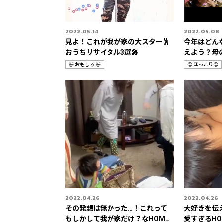
2022.05.14
2022.05.08
見よ！これが我が家の大スター🕺
今年はどん
おうちリサイタル3選🎤
えよう？母の日
3選📹
🤣 おもしろ 🤣
😌 ほっこり😌
カ
カ
テ
テ
ゴ
ゴ
リ
リ
2022.04.26
2022.04.26
その発想は無かった…！これって
大好きを伝
もしかして我が家だけ？なHOME
愛すぎるHOME