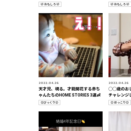
🦖🍡」
🤣 おもしろ 🤣
🤣 おもしろ 🤣
カ
カ
テ
テ
ゴ
ゴ
リ
リ
2022.04.26
2022.04.26
天才児、現る。才能開花する赤ち
◯◯歳のお
ゃんたちのHOME STORIES 3選👶
チャレンジ
😲びっくり😲
😌 ほっこり😌
カ
カ
テ
テ
ゴ
ゴ
リ
リ