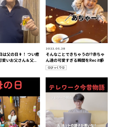
2022.05.28
日は父の日👨！ つい癒
そんなことできちゃうの!?赤ちゃ
可愛いお父さん＆父の
ん達の可愛すぎる瞬間をRec it📹
😲びっくり😲
カ
テ
ゴ
リ