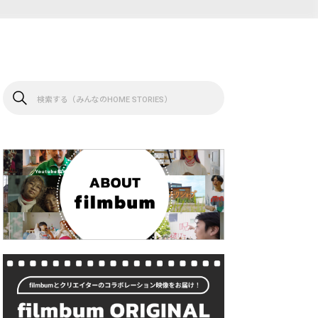
検
索
す
る