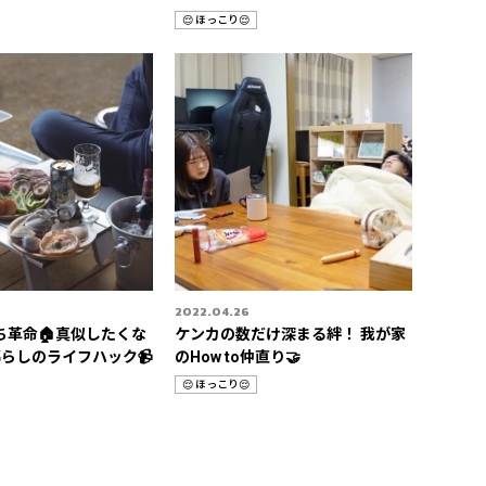
STORIES 3選
😌 ほっこり😌
カ
テ
ゴ
リ
2022.04.26
ち革命🏠真似したくな
ケンカの数だけ深まる絆！ 我が家
暮らしのライフハック📹
のHow to仲直り🤝
😌 ほっこり😌
カ
テ
ゴ
リ