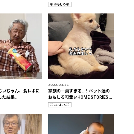
🤣 おもしろ 🤣
カ
テ
ゴ
リ
2022.04.26
じいちゃん、食レポに
家族の一員すぎる…！ペット達の
した結果…
おもしろ可愛いHOME STORIES 3
選📹
🤣 おもしろ 🤣
カ
テ
ゴ
リ