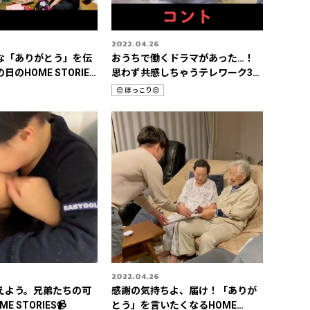
2022.04.26
な「ありがとう」を伝
おうちで働くドラマがあった…！
のHOME STORIES
思わず共感しちゃうテレワーク3選
👨‍💻
😌 ほっこり😌
カ
テ
ゴ
リ
2022.04.26
えよう。兄弟たちの可
感謝の気持ちよ、届け！「ありが
 STORIES📹
とう」を言いたくなるHOME