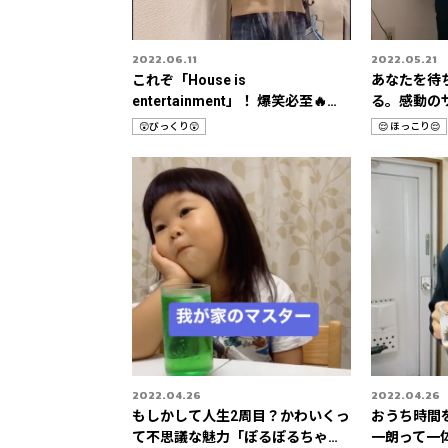
2022.06.11
2022.05.21
これぞ「House is
あなたを待
entertainment」！ 爆笑必至🔥お
る。感動のサ
うちドッキリ動画🎥
😲びっくり😲
😌 ほっこり😌
カ
カ
テ
テ
ゴ
ゴ
リ
リ
2022.04.26
2022.04.26
もしかして人生2周目？かわいくっ
おうち時間
て不思議な魅力「ぽるぽるちゃん
一朗って一体