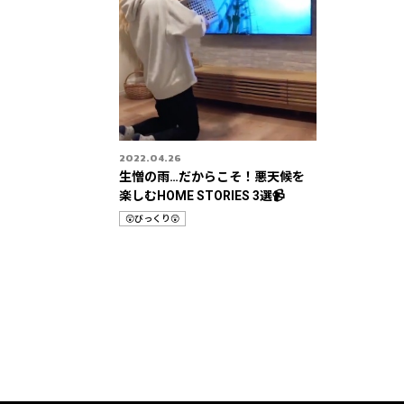
2022.04.26
生憎の雨…だからこそ！悪天候を
楽しむHOME STORIES 3選📹
😲びっくり😲
カ
テ
ゴ
リ