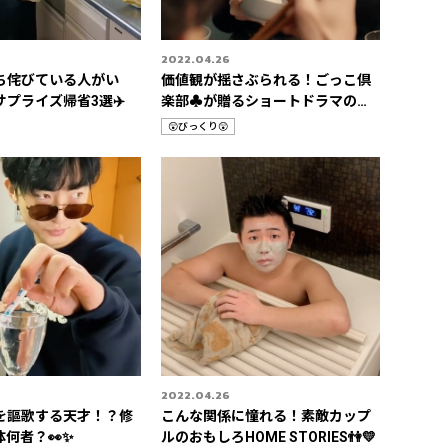
2022.04.26
ち侘びている人がい
価値観が揺さぶられる！ごっこ倶
プライズ帰省3選✈️
楽部♣️が贈るショートドラマの世
界🎬
😲びっくり😲
カ
テ
ゴ
リ
2022.04.26
を謳歌する天才！？修
こんな関係に憧れる！素敵カップ
何者？👀✨
ルのおもしろHOME STORIES👫💛