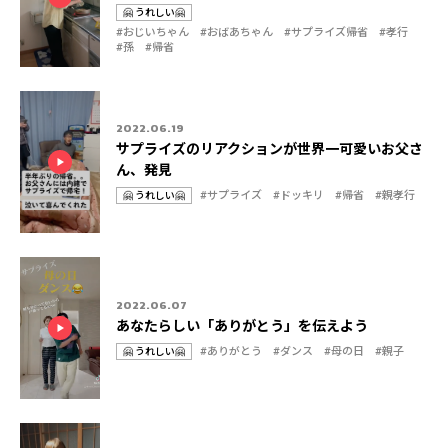
🤗 うれしい🤗
#おじいちゃん
#おばあちゃん
#サプライズ帰省
#孝行
カ
タ
#孫
#帰省
テ
グ
ゴ
リ
2022.06.19
サプライズのリアクションが世界一可愛いお父さ
ん、発見
#サプライズ
#ドッキリ
#帰省
#親孝行
🤗 うれしい🤗
カ
タ
テ
グ
ゴ
リ
2022.06.07
あなたらしい「ありがとう」を伝えよう
#ありがとう
#ダンス
#母の日
#親子
🤗 うれしい🤗
カ
タ
テ
グ
ゴ
リ