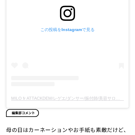
この投稿をInstagramで見る
MILO fr ATTACKDEM/レゲエ/ダンサー/振付師/美容サロン(@milo_attackdem)がシェアした投稿
編集部コメント
母の日はカーネーションやお手紙も素敵だけど、