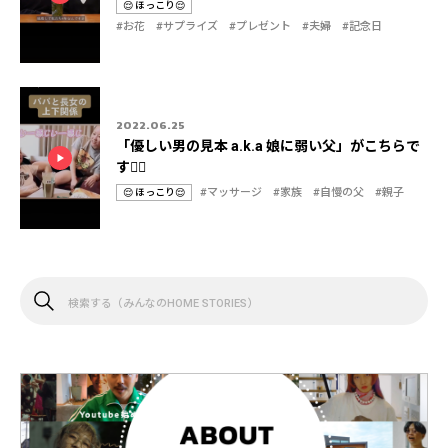
😌 ほっこり😌
カ
タ
#お花
#サプライズ
#プレゼント
#夫婦
#記念日
テ
グ
ゴ
リ
2022.06.25
「優しい男の見本 a.k.a 娘に弱い父」がこちらで
す💁‍♀️
#マッサージ
#家族
#自慢の父
#親子
😌 ほっこり😌
カ
タ
テ
グ
ゴ
リ
検
索
す
る