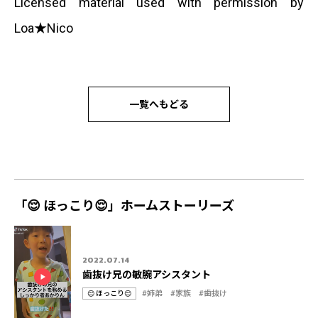
Licensed material used with permission by
Loa★Nico
一覧へもどる
「😌 ほっこり😌」ホームストーリーズ
2022.07.14
歯抜け兄の敏腕アシスタント
#姉弟
#家族
#歯抜け
😌 ほっこり😌
カ
タ
テ
グ