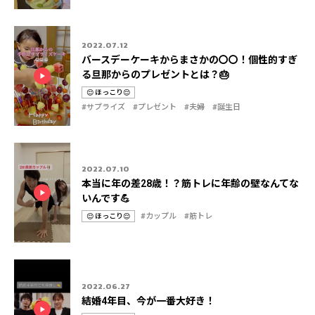
ゴ
リ
2022.07.12
バースデーケーキからまさかの〇〇！個性的すぎ
る旦那からのプレゼントとは？🎂
😌 ほっこり😌
カ
タ
#サプライズ
#プレゼント
#夫婦
#誕生日
テ
グ
ゴ
リ
2022.07.10
本当に年の差28歳！？筋トレに年齢の壁なんてな
いんです💪
#カップル
#筋トレ
😌 ほっこり😌
カ
タ
テ
グ
ゴ
リ
2022.06.27
結婚4年目、今が一番大好き！