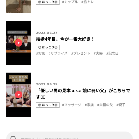
#カップル
#筋トレ
😌 ほっこり😌
カ
タ
テ
グ
ゴ
リ
2022.06.27
結婚4年目、今が一番大好き！
😌 ほっこり😌
カ
タ
#お花
#サプライズ
#プレゼント
#夫婦
#記念日
テ
グ
ゴ
リ
2022.06.25
「優しい男の見本 a.k.a 娘に弱い父」がこちらで
す💁‍♀️
#マッサージ
#家族
#自慢の父
#親子
😌 ほっこり😌
カ
タ
テ
グ
ゴ
リ
検