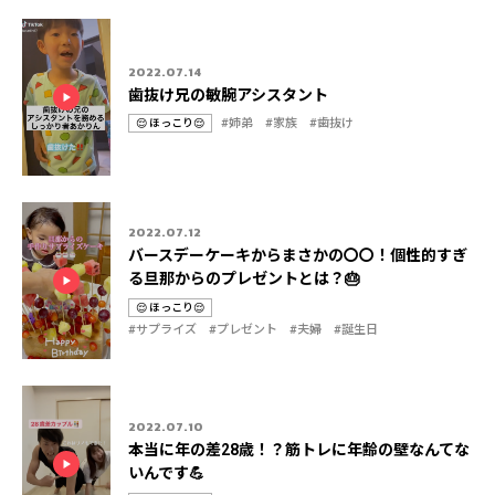
2022.07.14
歯抜け兄の敏腕アシスタント
#姉弟
#家族
#歯抜け
😌 ほっこり😌
カ
タ
テ
グ
ゴ
リ
2022.07.12
バースデーケーキからまさかの〇〇！個性的すぎ
る旦那からのプレゼントとは？🎂
😌 ほっこり😌
カ
タ
#サプライズ
#プレゼント
#夫婦
#誕生日
テ
グ
ゴ
リ
2022.07.10
本当に年の差28歳！？筋トレに年齢の壁なんてな
いんです💪