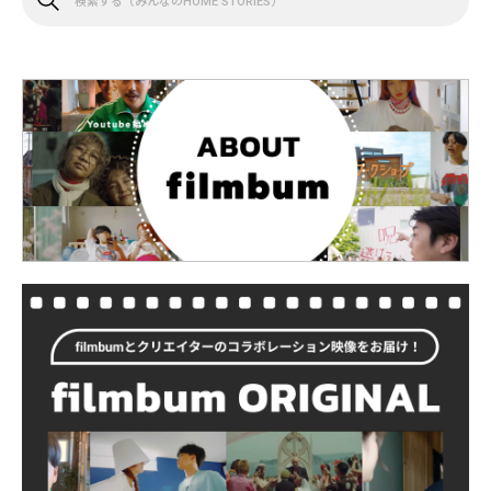
索
す
る