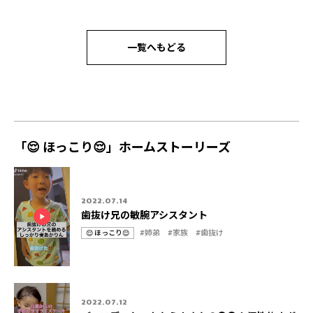
一覧へもどる
「😌 ほっこり😌」ホームストーリーズ
2022.07.14
歯抜け兄の敏腕アシスタント
#姉弟
#家族
#歯抜け
😌 ほっこり😌
カ
タ
テ
グ
ゴ
リ
2022.07.12