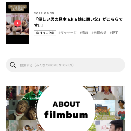
リ
2022.06.25
「優しい男の見本 a.k.a 娘に弱い父」がこちらで
す💁‍♀️
#マッサージ
#家族
#自慢の父
#親子
😌 ほっこり😌
カ
タ
テ
グ
ゴ
リ
検
索
す
る