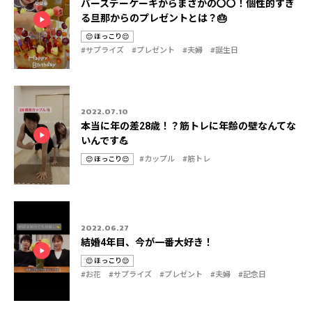
バースデーケーキからまさかの〇〇！個性的すぎ
る旦那からのプレゼントとは？🎂
😌 ほっこり😌
カ
タ
#サプライズ
#プレゼント
#夫婦
#誕生日
テ
グ
ゴ
リ
2022.07.10
本当に年の差28歳！？筋トレに年齢の壁なんてな
いんです💪
#カップル
#筋トレ
😌 ほっこり😌
カ
タ
テ
グ
ゴ
リ
2022.06.27
結婚4年目、今が一番大好き！
😌 ほっこり😌
カ
タ
#お花
#サプライズ
#プレゼント
#夫婦
#記念日
テ
グ
ゴ