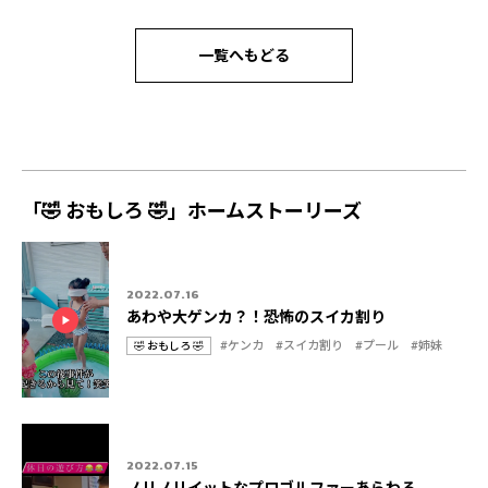
一覧へもどる
「🤣 おもしろ 🤣」ホームストーリーズ
2022.07.16
あわや大ゲンカ？！恐怖のスイカ割り
#ケンカ
#スイカ割り
#プール
#姉妹
🤣 おもしろ 🤣
カ
タ
テ
グ
ゴ
リ
2022.07.15
ノリノリイットなプロゴルファーあらわる。