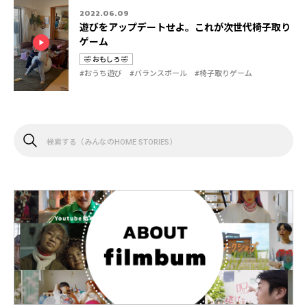
2022.06.09
遊びをアップデートせよ。これが次世代椅子取り
ゲーム
🤣 おもしろ 🤣
カ
タ
#おうち遊び
#バランスボール
#椅子取りゲーム
テ
グ
ゴ
リ
検
索
す
る