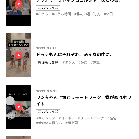
🤣 おもしろ 🤣
カ
タ
#おうち
#おうち時間
#休みの過ごし方
#休日
テ
グ
ゴ
リ
2022.07.13
ドラえもんはそれぞれ、みんなの中に。
#ダンス
#姉弟
#家族
🤣 おもしろ 🤣
カ
タ
テ
グ
ゴ
リ
2022.06.21
ワンちゃん上司とリモートワーク。我が家はホワ
イト
🤣 おもしろ 🤣
#キャバリア
#コーギー
#リモートワーク
#在宅
カ
タ
#犬のいる暮らし
#鬼上司
テ
グ
ゴ
リ