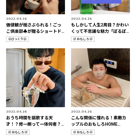
2022.04.26
2022.04.26
価値観が揺さぶられる！ごっ
もしかして人生2周目？かわい
こ倶楽部♣️が贈るショートド
くって不思議な魅力「ぽるぽ
ラマの世界🎬
るちゃん🦖🍡」
😲びっくり😲
🤣 おもしろ 🤣
カ
カ
テ
テ
ゴ
ゴ
リ
リ
2022.04.26
2022.04.26
おうち時間を謳歌する天
こんな関係に憧れる！素敵カ
才！？修一朗って一体何者？
ップルのおもしろHOME
👀✨
STORIES👫💛
🤣 おもしろ 🤣
🤣 おもしろ 🤣
カ
カ