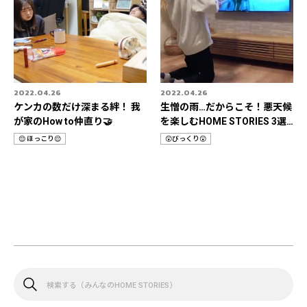
2022.04.26
2022.04.26
ケンカの数だけ深まる絆！ 我
生憎の雨…だからこそ！悪天候
が家のHow to仲直り🤝
を楽しむHOME STORIES 3選
📹
😌 ほっこり😌
😲びっくり😲
カ
カ
テ
テ
ゴ
ゴ
リ
リ
検
索