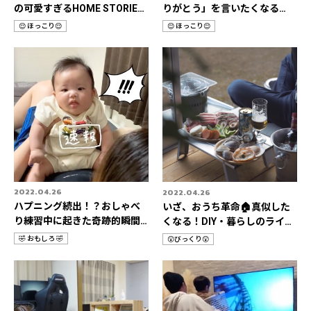
の可愛すぎるHOME STORIES
りがとう」を言いたくなる
📹
HOME STORIES 3選
😌 ほっこり😌
😌 ほっこり😌
カ
カ
テ
テ
ゴ
ゴ
リ
リ
2022.04.26
2022.04.26
ハプニング続出！？おしゃべ
いざ、おうち革命🏠真似した
り練習中に起きた奇跡的瞬間3
くなる！DIY・暮らしのライフ
選📹
ハック📹
🤣 おもしろ 🤣
😲びっくり😲
カ
カ
テ
テ
ゴ
ゴ
リ
リ