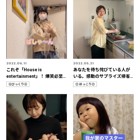
2022.06.11
2022.05.21
これぞ「House is
あなたを待ち侘びている人が
entertainment」！ 爆笑必至
いる。感動のサプライズ帰省3
🔥おうちドッキリ動画🎥
選✈️
😲びっくり😲
😌 ほっこり😌
カ
カ
テ
テ
ゴ
ゴ
リ
リ