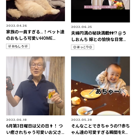
2022.04.26
2022.06.25
家族の一員すぎる…！ペット達
夫婦円満の秘訣満載👫!? @う
のおもしろ可愛いHOME
しおんち 嫁との愉快な日常
STORIES 3選📹
Rec it 3選📹
🤣 おもしろ 🤣
😌 ほっこり😌
カ
カ
テ
テ
ゴ
ゴ
リ
リ
2022.06.18
2022.05.28
6月第3日曜日は父の日👨！ つ
そんなことできちゃうの!?赤ち
い癒されちゃう可愛いお父さ
ゃん達の可愛すぎる瞬間をRec