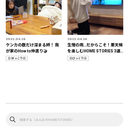
2022.04.26
2022.04.26
ケンカの数だけ深まる絆！ 我
生憎の雨…だからこそ！悪天候
が家のHow to仲直り🤝
を楽しむHOME STORIES 3選
📹
😌 ほっこり😌
😲びっくり😲
カ
カ
テ
テ
ゴ
ゴ
リ
リ
検
索