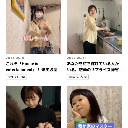
2022.06.11
2022.05.21
これぞ「House is
あなたを待ち侘びている人が
entertainment」！ 爆笑必至
いる。感動のサプライズ帰省3
🔥おうちドッキリ動画🎥
選✈️
😲びっくり😲
😌 ほっこり😌
カ
カ
テ
テ
ゴ
ゴ
リ
リ