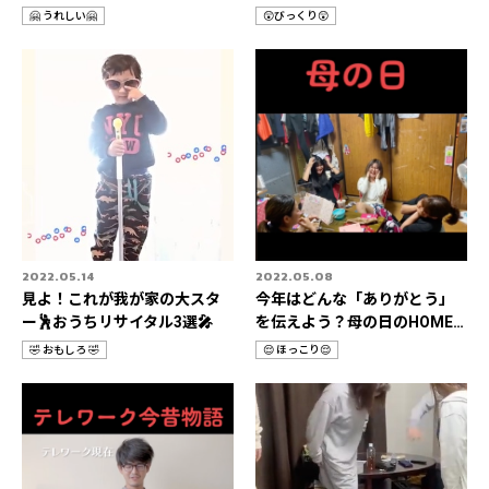
ん＆父の日特集📹
it📹
🤗 うれしい🤗
😲びっくり😲
カ
カ
テ
テ
ゴ
ゴ
リ
リ
2022.05.14
2022.05.08
見よ！これが我が家の大スタ
今年はどんな「ありがとう」
ー🕺おうちリサイタル3選🎤
を伝えよう？母の日のHOME
STORIES 3選📹
🤣 おもしろ 🤣
😌 ほっこり😌
カ
カ
テ
テ
ゴ
ゴ
リ
リ