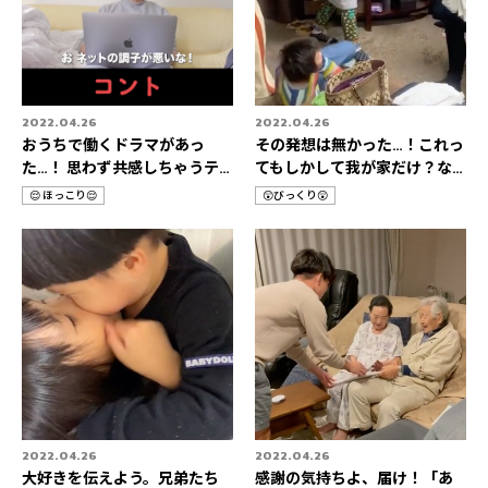
2022.04.26
2022.04.26
おうちで働くドラマがあっ
その発想は無かった…！これっ
た…！ 思わず共感しちゃうテ
てもしかして我が家だけ？な
レワーク3選👨‍💻
HOME STORIES 3選🚀
😌 ほっこり😌
😲びっくり😲
カ
カ
テ
テ
ゴ
ゴ
リ
リ
2022.04.26
2022.04.26
大好きを伝えよう。兄弟たち
感謝の気持ちよ、届け！「あ