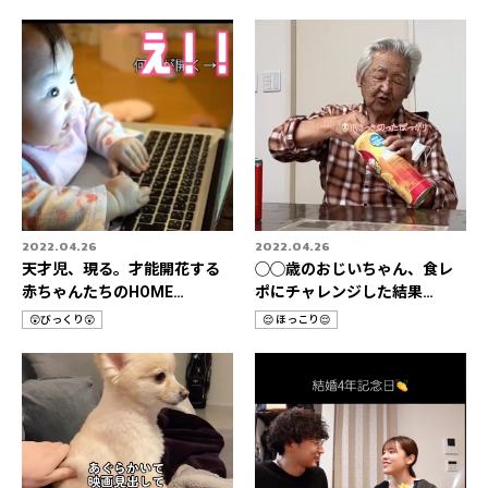
テ
テ
ゴ
ゴ
リ
リ
2022.04.26
2022.04.26
天才児、現る。才能開花する
◯◯歳のおじいちゃん、食レ
赤ちゃんたちのHOME
ポにチャレンジした結果…
STORIES 3選👶
😲びっくり😲
😌 ほっこり😌
カ
カ
テ
テ
ゴ
ゴ
リ
リ