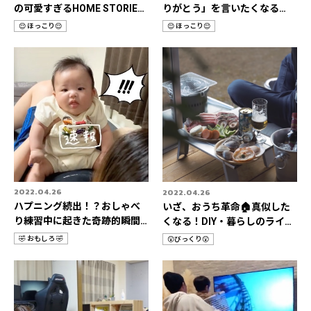
の可愛すぎるHOME STORIES
りがとう」を言いたくなる
📹
HOME STORIES 3選
😌 ほっこり😌
😌 ほっこり😌
カ
カ
テ
テ
ゴ
ゴ
リ
リ
2022.04.26
2022.04.26
ハプニング続出！？おしゃべ
いざ、おうち革命🏠真似した
り練習中に起きた奇跡的瞬間3
くなる！DIY・暮らしのライフ
選📹
ハック📹
🤣 おもしろ 🤣
😲びっくり😲
カ
カ
テ
テ
ゴ
ゴ
リ
リ