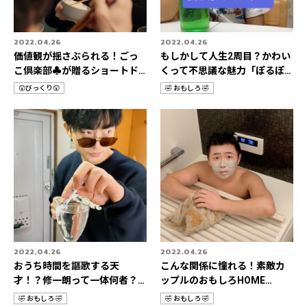
2022.04.26
2022.04.26
価値観が揺さぶられる！ごっ
もしかして人生2周目？かわい
こ倶楽部♣️が贈るショートド
くって不思議な魅力「ぽるぽ
ラマの世界🎬
るちゃん🦖🍡」
😲びっくり😲
🤣 おもしろ 🤣
カ
カ
テ
テ
ゴ
ゴ
リ
リ
2022.04.26
2022.04.26
おうち時間を謳歌する天
こんな関係に憧れる！素敵カ
才！？修一朗って一体何者？
ップルのおもしろHOME
👀✨
STORIES👫💛
🤣 おもしろ 🤣
🤣 おもしろ 🤣
カ
カ